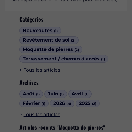
les terrasses, les plages de piscine ou encore
les parkings, ce revêtement s'impose de plus
Catégories
en plus comme une alternative aux matériaux
traditionnels tels que le béton ou les pavés.
Nouveautés
(1)
Cet article explore les nombreux avantages de
la moquette de pierre, en mettant en lumière
Revêtement de sol
(2)
ses caractéristiques, sa durabilité et ses
Moquette de pierres
(2)
bénéfices esthétiques.
Terrassement / chemin d'accès
(1)
Tous les articles
Archives
Août
Juin
Avril
(1)
(1)
(1)
Février
2026
2025
(1)
(4)
(2)
Tous les articles
Articles récents "Moquette de pierres"