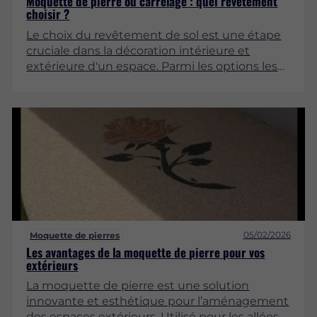
Moquette de pierre ou carrelage : quel revêtement
choisir ?
Le choix du revêtement de sol est une étape
cruciale dans la décoration intérieure et
extérieure d'un espace. Parmi les options les
plus populaires, la moquette de pierre et le
carrelage se distinguent par leurs
caractéristiques, leurs avantages et leurs
inconvénients. Cet article vise à explorer en
profondeur ces deux revêtements, afin de
vous aider à faire un choix éclairé.
05/02/2026
Moquette de pierres
Les avantages de la moquette de pierre pour vos
extérieurs
La moquette de pierre est une solution
innovante et esthétique pour l’aménagement
des espaces extérieurs. Utilisé pour les allées,